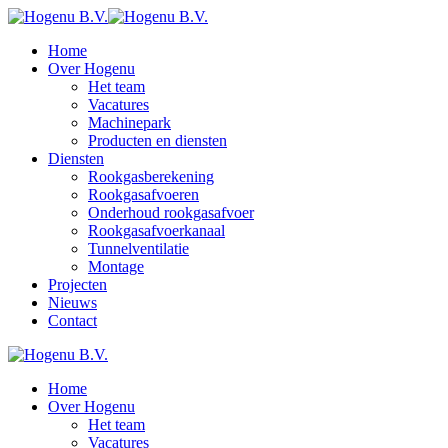
Home
Over Hogenu
Het team
Vacatures
Machinepark
Producten en diensten
Diensten
Rookgasberekening
Rookgasafvoeren
Onderhoud rookgasafvoer
Rookgasafvoerkanaal
Tunnelventilatie
Montage
Projecten
Nieuws
Contact
Home
Over Hogenu
Het team
Vacatures