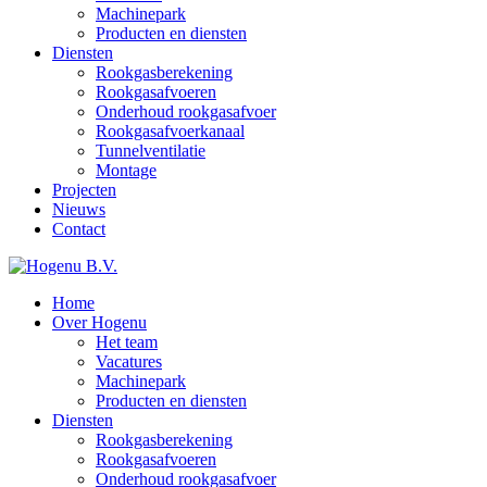
Machinepark
Producten en diensten
Diensten
Rookgasberekening
Rookgasafvoeren
Onderhoud rookgasafvoer
Rookgasafvoerkanaal
Tunnelventilatie
Montage
Projecten
Nieuws
Contact
Home
Over Hogenu
Het team
Vacatures
Machinepark
Producten en diensten
Diensten
Rookgasberekening
Rookgasafvoeren
Onderhoud rookgasafvoer