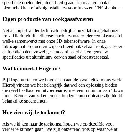
specifieke doeleinden, denk hierbij aan; op maat gemaakte
plenumbakken of afzuiginstallaties voor frees- en CNC-banken.
Eigen productie van rookgasafvoeren
Net als bij elk ander technisch bedrijf is onze fabricagehal onze
trots. Hierin vindt u diverse machines waaronder een plasmatafel
welke samenwerkt met onze 3D-tekensoftware. In onze
fabricagehal produceren wij een breed pakket aan rookgasafvoer-
en luchtkanalen, zowel gestandaardiseerd als volgens uw
specificaties uit aluminium, cor-ten staal of roestvast staal.
Wat kenmerkt Hogenu?
Bij Hogenu stellen we hoge eisen aan de kwaliteit van ons werk.
Hierbij vinden we het belangrijk dat wel een oplossing bieden
die reëel haalbaar en uitvoerbaar is, met een minimum aan ‘down
time’. Kennis van zaken en een heldere communicatie zijn hierbij
belangrijke speerpunten.
Hoe zien wij de toekomst?
Als we kijken naar de toekomst, hopen we op dezelfde voet
verder te kunnen gaan. We zijn ontzettend trots op waar we nu