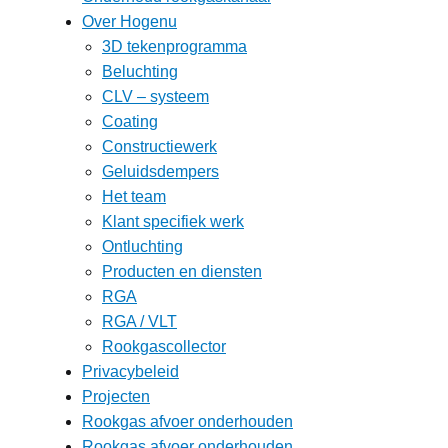
Over Hogenu
3D tekenprogramma
Beluchting
CLV – systeem
Coating
Constructiewerk
Geluidsdempers
Het team
Klant specifiek werk
Ontluchting
Producten en diensten
RGA
RGA / VLT
Rookgascollector
Privacybeleid
Projecten
Rookgas afvoer onderhouden
Rookgas afvoer onderhouden