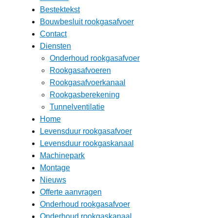
Bestektekst
Bouwbesluit rookgasafvoer
Contact
Diensten
Onderhoud rookgasafvoer
Rookgasafvoeren
Rookgasafvoerkanaal
Rookgasberekening
Tunnelventilatie
Home
Levensduur rookgasafvoer
Levensduur rookgaskanaal
Machinepark
Montage
Nieuws
Offerte aanvragen
Onderhoud rookgasafvoer
Onderhoud rookgaskanaal