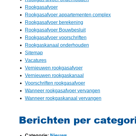
Rookgasafvoer
Rookgasafvoer appartementen complex
Rookgasafvoer berekening
Rookgasafvoer Bouwbesluit
Rookgasafvoer voorschriften
Rookgaskanaal onderhouden
Sitemap
Vacatures
Vernieuwen rookgasafvoer
Vernieuwen rookgaskanaal
Voorschriften rookgasafvoer
Wanneer rookgasafvoer vervangen
Wanneer rookgaskanaal vervangen
Berichten per categor
Categorie:
Nieuws