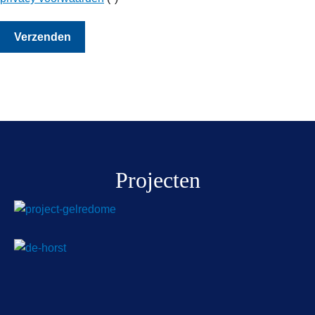
Gelredome Stadion te Arnhem
Projecten
Landgoed ‘De Horst’ – Driebergen
Wat staan ze er mooi bij – Schiphol