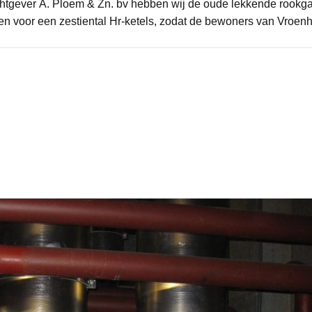
htgever A. Ploem & Zn. bv hebben wij de oude lekkende rookg
n voor een zestiental Hr-ketels, zodat de bewoners van Vroenh
.