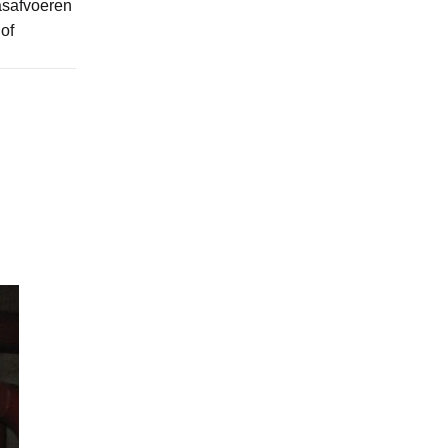
asafvoeren
of